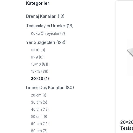
Filtreler
Kategoriler
Ürünler
Drenaj Kanalları
(13)
Tamamlayıcı Ürünler
(16)
Koku Önleyiciler
(7)
Yer Süzgeçleri
(123)
6x10
(0)
9x9
(0)
10x10
(81)
15x15
(38)
20x20
(1)
Lineer Duş Kanalları
(80)
20 cm
(1)
30 cm
(5)
40 cm
(12)
50 cm
(9)
20x20
60 cm
(12)
Tesis
80 cm
(7)