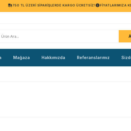
750 TL ÜZERI SIPARIŞLERDE KARGO ÜCRETSIZ!
FIYATLARIMIZA KDV
a
Mağaza
Hakkımızda
Referanslarımız
Sizd