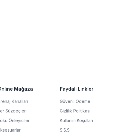
Online Mağaza
Faydalı Linkler
renaj Kanalları
Güvenli Ödeme
er Süzgeçleri
Gizlilik Politikası
oku Önleyiciler
Kullanım Koşulları
ksesuarlar
S.S.S