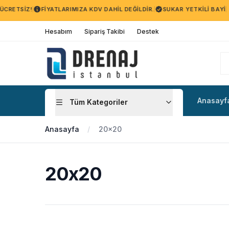
CRETSIZ!
FIYATLARIMIZA KDV DAHIL DEĞILDIR.
SUKAR YETKILI BAYI
Hesabım
Sipariş Takibi
Destek
Anasayf
Tüm Kategoriler
Anasayfa
20x20
20x20