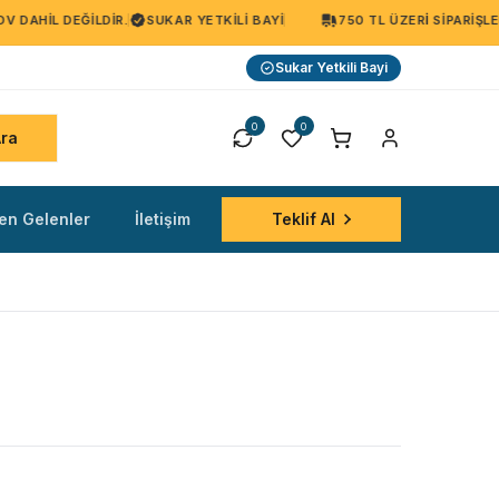
 DAHIL DEĞILDIR.
SUKAR YETKILI BAYI
750 TL ÜZERI SIPARIŞLE
Sukar Yetkili Bayi
0
0
Ara
en Gelenler
İletişim
Teklif Al