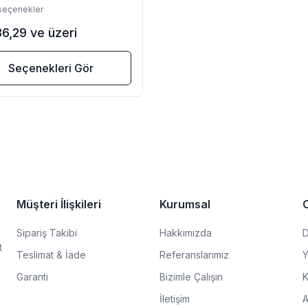
 seçenekler
86,29 ve üzeri
Seçenekleri Gör
Müşteri İlişkileri
Kurumsal
Sipariş Takibi
Hakkımızda
D
t
Teslimat & İade
Referanslarımız
Y
Garanti
Bizimle Çalışın
K
İletişim
A