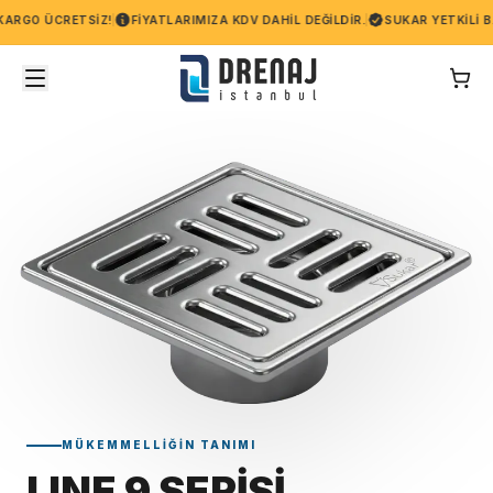
 ÜCRETSIZ!
FIYATLARIMIZA KDV DAHIL DEĞILDIR.
SUKAR YETKILI BAYI
MÜKEMMELLIĞIN TANIMI
LINE 9 SERİSİ