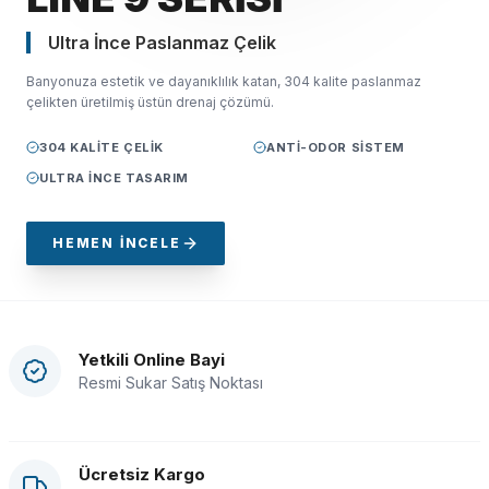
Ultra İnce Paslanmaz Çelik
Banyonuza estetik ve dayanıklılık katan, 304 kalite paslanmaz
çelikten üretilmiş üstün drenaj çözümü.
304 KALITE ÇELIK
ANTI-ODOR SISTEM
%
ULTRA İNCE TASARIM
3
HEMEN İNCELE
Yetkili Online Bayi
Resmi Sukar Satış Noktası
Ücretsiz Kargo