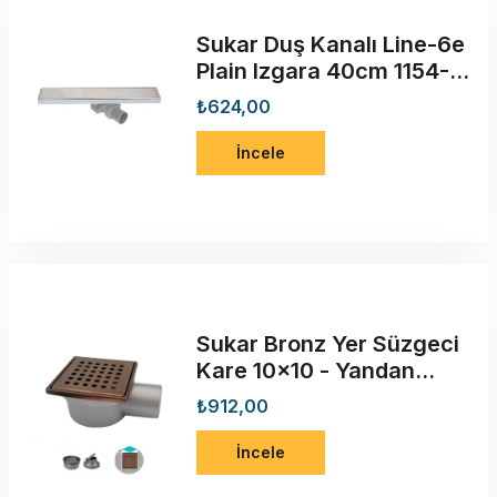
Sukar Duş Kanalı Line-6e
Plain Izgara 40cm 1154-
1034000-01
₺624,00
İncele
Sukar Bronz Yer Süzgeci
Kare 10x10 - Yandan
Çıkışlı
₺912,00
İncele