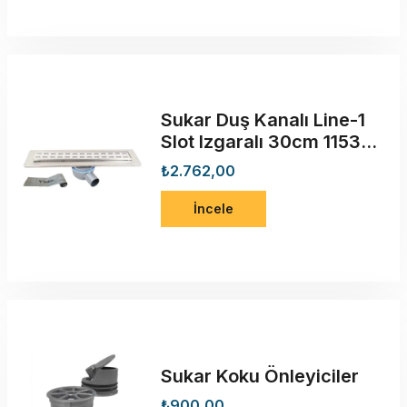
Sukar Duş Kanalı Line-1
Slot Izgaralı 30cm 1153-
1063026-01
₺2.762,00
İncele
Sukar Koku Önleyiciler
₺900,00