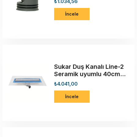
₺1.034,56
İncele
Sukar Duş Kanalı Line-2
Seramik uyumlu 40cm
1154-1254023-01
₺4.041,00
İncele