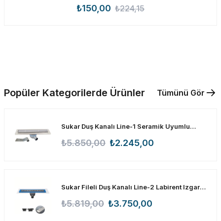
₺150,00
₺224,15
Popüler Kategorilerde Ürünler
Tümünü Gör
Sukar Duş Kanalı Line-1 Seramik Uyumlu
60cm 1153-1256026-01
₺5.850,00
₺2.245,00
Sukar Fileli Duş Kanalı Line-2 Labirent Izgara
80cm 1154-0988023-01
₺5.819,00
₺3.750,00