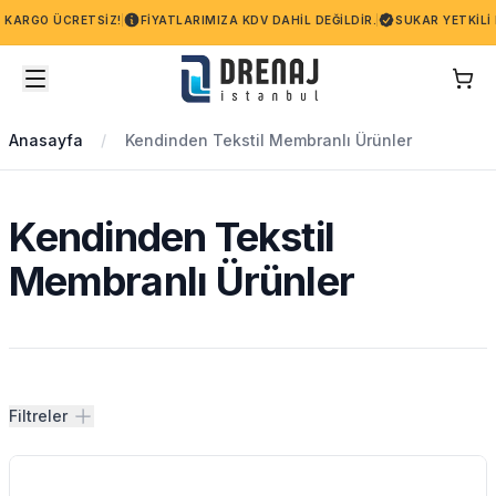
KARGO ÜCRETSIZ!
FIYATLARIMIZA KDV DAHIL DEĞILDIR.
SUKAR YETKILI BA
Anasayfa
Kendinden Tekstil Membranlı Ürünler
Kendinden Tekstil
Membranlı Ürünler
Filtreler
Filtreler
Ürünler